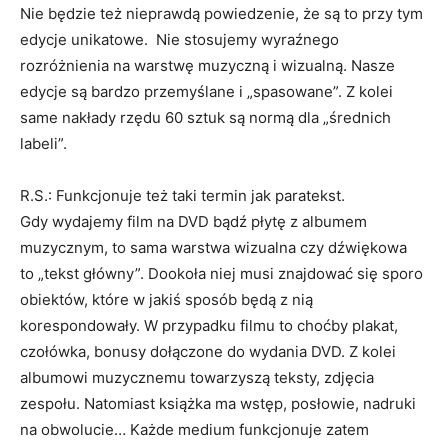
Nie będzie też nieprawdą powiedzenie, że są to przy tym
edycje unikatowe. Nie stosujemy wyraźnego
rozróżnienia na warstwę muzyczną i wizualną. Nasze
edycje są bardzo przemyślane i „spasowane”. Z kolei
same nakłady rzędu 60 sztuk są normą dla „średnich
labeli”.
R.S.: Funkcjonuje też taki termin jak paratekst.
Gdy wydajemy film na DVD bądź płytę z albumem
muzycznym, to sama warstwa wizualna czy dźwiękowa
to „tekst główny”. Dookoła niej musi znajdować się sporo
obiektów, które w jakiś sposób będą z nią
korespondowały. W przypadku filmu to choćby plakat,
czołówka, bonusy dołączone do wydania DVD. Z kolei
albumowi muzycznemu towarzyszą teksty, zdjęcia
zespołu. Natomiast książka ma wstęp, posłowie, nadruki
na obwolucie… Każde medium funkcjonuje zatem