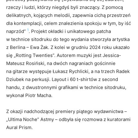
rzeczy i ludzi, którzy niegdyś byli znaczący. Z pomocą
delikatnych, kojących melodii, zapewnia cichą przestrzeń
dla kontemplacji, celem znalezienia spokoju w tym, by iść
1
naprzód”
. Projekt okładki i unikatowego patcha
w technice sitodruku do tego wydania stworzyła artystka
z Berlina – Ewa Żak. Z kolei w grudniu 2024 roku ukazało
się „Rotting Twenties”. Autorem muzyki jest Jessica-
Mateusz Rosiński, na dwóch nagraniach gościnnie
na gitarze występuje Łukasz Rychlicki, a na trzech Radek
Dziubek na perkusji. Layout i 60 t-shirtów z second
handu, z dwustronnymi grafikami w technice sitodruku,
wykonał Piotr Macha.
Z okazji nadchodzącej premiery piątego wydawnictwa –
„Ultima Noche” Astmy – odbyła się rozmowa z kuratorami
Aural Prism.