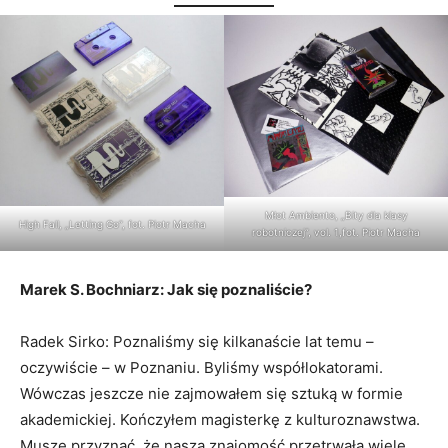
Młot Ambiento, „Bity dla klasy
High Fall, „Letting Go”, fot. Piotr Macha
robotniczej”, vol. 1,fot. Piotr Macha
Marek S. Bochniarz: Jak się poznaliście?
Radek Sirko: Poznaliśmy się kilkanaście lat temu –
oczywiście – w Poznaniu. Byliśmy współlokatorami.
Wówczas jeszcze nie zajmowałem się sztuką w formie
akademickiej. Kończyłem magisterkę z kulturoznawstwa.
Muszę przyznać, że nasza znajomość przetrwała wiele