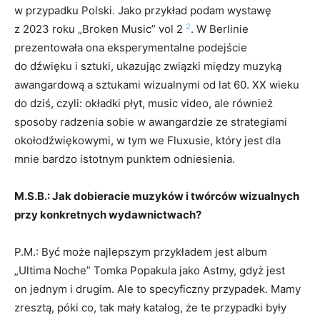
w przypadku Polski. Jako przykład podam wystawę
2
z 2023 roku „Broken Music” vol 2
. W Berlinie
prezentowała ona eksperymentalne podejście
do dźwięku i sztuki, ukazując związki między muzyką
awangardową a sztukami wizualnymi od lat 60. XX wieku
do dziś, czyli: okładki płyt, music video, ale również
sposoby radzenia sobie w awangardzie ze strategiami
okołodźwiękowymi, w tym we Fluxusie, który jest dla
mnie bardzo istotnym punktem odniesienia.
M.S.B.: Jak dobieracie muzyków i twórców wizualnych
przy konkretnych wydawnictwach?
P.M.: Być może najlepszym przykładem jest album
„Ultima Noche” Tomka Popakula jako Astmy, gdyż jest
on jednym i drugim. Ale to specyficzny przypadek. Mamy
zresztą, póki co, tak mały katalog, że te przypadki były