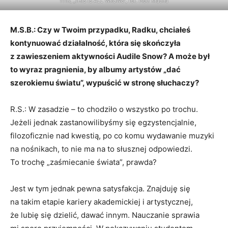
111R, „THIS IS ALL WRONG”, fot. Piotr Macha
M.S.B.: Czy w Twoim przypadku, Radku, chciałeś
kontynuować działalność, która się skończyła
z zawieszeniem aktywności Audile Snow? A może był
to wyraz pragnienia, by albumy artystów „dać
szerokiemu światu”, wypuścić w stronę słuchaczy?
R.S.: W zasadzie – to chodziło o wszystko po trochu.
Jeżeli jednak zastanowilibyśmy się egzystencjalnie,
filozoficznie nad kwestią, po co komu wydawanie muzyki
na nośnikach, to nie ma na to słusznej odpowiedzi.
To trochę „zaśmiecanie świata”, prawda?
Jest w tym jednak pewna satysfakcja. Znajduję się
na takim etapie kariery akademickiej i artystycznej,
że lubię się dzielić, dawać innym. Nauczanie sprawia