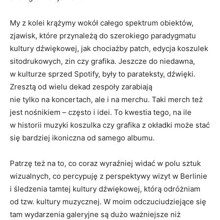
My z kolei krążymy wokół całego spektrum obiektów,
zjawisk, które przynależą do szerokiego paradygmatu
kultury dźwiękowej, jak chociażby patch, edycja koszulek
sitodrukowych, zin czy grafika. Jeszcze do niedawna,
w kulturze sprzed Spotify, były to parateksty, dźwięki.
Zresztą od wielu dekad zespoły zarabiają
nie tylko na koncertach, ale i na merchu. Taki merch też
jest nośnikiem – często i idei. To kwestia tego, na ile
w historii muzyki koszulka czy grafika z okładki może stać
się bardziej ikoniczna od samego albumu.
Patrzę też na to, co coraz wyraźniej widać w polu sztuk
wizualnych, co percypuję z perspektywy wizyt w Berlinie
i śledzenia tamtej kultury dźwiękowej, którą odróżniam
od tzw. kultury muzycznej. W moim odczuciudziejące się
tam wydarzenia galeryjne są dużo ważniejsze niż