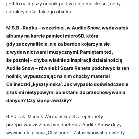
jest to najlepszy nośnik pod względem jakości, ceny
i atrakcyjności takiego obiektu.
M.S.B.: Radku – wcześniej, w Audile Snow, wydawałeś
albumy na karcie pamięci microSD, która,
gdy zaczynaliście, nie za bardzo kojarzyła się
z wydawnictwami muzycznymi. Pamiętam też,
że później – chyba właśnie z inspiracji działalnością
Audile Snow – również i Szara Reneta podchwyciła ten
nośnik, wypuszczając na nim choćby materiał
Calineczki „kysztymska”. Jak wypadło doświadczenie
z takimi nietypowymi obiektami do przechowywania
danych? Czy się sprawdziły?
R.S.: Tak. Maciek Wirmański z Szarej Renety
przeprowadził z naszym duetem z Audile Snow duży
wywiad dla pisma „Glissando”. Zafascynował go wtedy