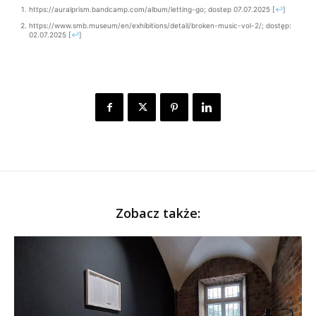
https://auralprism.bandcamp.com/album/letting-go; dostep 07.07.2025
[
↩
]
https://www.smb.museum/en/exhibitions/detail/broken-music-vol-2/; dostęp:
02.07.2025
[
↩
]
Zobacz także: