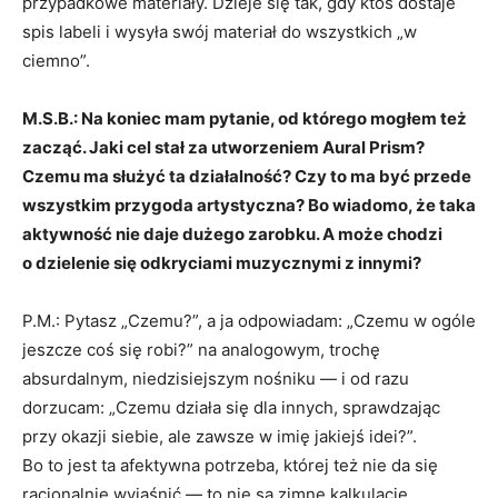
przypadkowe materiały. Dzieje się tak, gdy ktoś dostaje
spis labeli i wysyła swój materiał do wszystkich „w
ciemno”.
M.S.B.: Na koniec mam pytanie, od którego mogłem też
zacząć. Jaki cel stał za utworzeniem Aural Prism?
Czemu ma służyć ta działalność? Czy to ma być przede
wszystkim przygoda artystyczna? Bo wiadomo, że taka
aktywność nie daje dużego zarobku. A może chodzi
o dzielenie się odkryciami muzycznymi z innymi?
P.M.: Pytasz „Czemu?”, a ja odpowiadam: „Czemu w ogóle
jeszcze coś się robi?” na analogowym, trochę
absurdalnym, niedzisiejszym nośniku — i od razu
dorzucam: „Czemu działa się dla innych, sprawdzając
przy okazji siebie, ale zawsze w imię jakiejś idei?”.
Bo to jest ta afektywna potrzeba, której też nie da się
racjonalnie wyjaśnić — to nie są zimne kalkulacje…