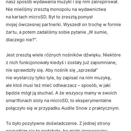
nasz sposób wydawania muzyki i się nim zainspirował.
Nie mieliśmy zresztą monopolu na wydawnictwa
na kartach microSD. Był to zresztą pomysł
mojej ówczesnej partnerki. Wyszedł on trochę w formie
żartu, a potem zadaliśmy sobie pytanie „W sumie,
dlaczego nie?”.
Jest zresztą wiele różnych nośników dźwięku. Niektóre
z nich funkcjonowały kiedyś i zostały już zapomniane,
nie sprawdziły się. Aby nośnik się „sprzedał”
nie wystarczy tylko tyle, by zapisać na nim muzykę,
ale ktoś musi też mieć odtwarzacz – sposób, w jaki
będzie mógł ją słuchać. A że wszyscy mamy w swoich
smartfonach sloty na microSD, to eksperymentalne
połączyło się w przypadku Audile Snow z praktycznym.
To było pozytywne doświadczenie. Z jednej strony
wszystkim się to podobało, bo miało innowacyjny