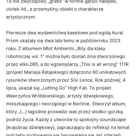
To nie zwyczajowy „gratis” w formie garści nalepek,
ulotek itd., a przemyślny obiekt o charakterze
artystycznym.
Pierwsze dwa wydawnictwa kasetowe pod egidą Aural
Prism ukazały się dwa lata temu w październiku 2023
roku. Z albumem Młot Ambiento „Bity dla klasy
robotniczej vol. 1” można było dostać zina stworzonego
przez elko.085, a do egzemplarzy „This is all wrong” 111R
(projekt Macieja Ratajskiego) dołączono 60 unikatowych
rysunków stworzonych przez Sisi Lence. Rok później, 4
lipca, ukazał się „Letting Go” High Fall. To projekt
Wawrzyńca Wróblewskiego, artysty dźwiękowego,
mieszkającego i tworzącego w Berlinie. Stworzył album,
który „(…) łagodnie prowadzi was przez słodko-gorzką
podróż życia. Każdy z utworów to spokojny
soundscape
[krajobraz dźwiękowy], zapraszający do refleksji na temat
potrzeby pozbywania się [wyzwalania się ze] zdarzeń,