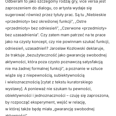
Odbieram to jako szczególny rodzaj gry, vice versa jest
zaproszeniem do dialogu, co artysta wydaje się
sugerować również przez tytuły prac. Są tu „Niebieskie
«przedmioty» bez określonej funkcji”, „Ostre
«przedmioty» bez odniesień”, „Czerwone «przedmioty»
bez uzasadnienia”. Czy zatem mam patrzeć na te prace
jako na czysty koncept, czy nie powinnam szukać funkcji,
odniesień, uzasadnień? Jarosław Kozłowski deklaruje,
że traktuje „bezużyteczność jako gwarancję swobodnej
aktywności, która poza czysto poznawczą satysfakcją
nie ma żadnej formalnej funkcji”, a poznanie w sztuce
wiąże się z niepewnością, subiektywnością
i wieloznacznością [cytat z tekstu kuratorskiego
wystawy]. A ponieważ nie szukam tu pewności,
obiektywności i jednoznaczności – czuję się zaproszona,
by rozpocząć eksperyment, wejść w relację,
w której także będę miała „gwarancję swobodnej
aktywności”.