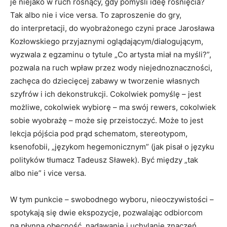
je niejako w ruch rosnący, gdy pomyśli ideę rośnięcia?
Tak albo nie i vice versa. To zaproszenie do gry,
do interpretacji, do wyobrażonego czyni prace Jarosława
Kozłowskiego przyjaznymi oglądającym/dialogującym,
wyzwala z egzaminu o tytule „Co artysta miał na myśli?”,
pozwala na ruch wpław przez wody niejednoznaczności,
zachęca do dziecięcej zabawy w tworzenie własnych
szyfrów i ich dekonstrukcji. Cokolwiek pomyślę – jest
możliwe, cokolwiek wybiorę – ma swój rewers, cokolwiek
sobie wyobrażę – może się przeistoczyć. Może to jest
lekcja pójścia pod prąd schematom, stereotypom,
ksenofobii, „językom hegemonicznym” (jak pisał o języku
polityków tłumacz Tadeusz Sławek). Być między „tak
albo nie” i vice versa.
W tym punkcie – swobodnego wyboru, nieoczywistości –
spotykają się dwie ekspozycje, pozwalając odbiorcom
na płynną obecność, nadawanie i uchylanie znaczeń,