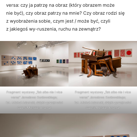
versa: czy ja patrzę na obraz (który obrazem może
nie być), czy obraz patrzy na mnie? Czy obraz rodzi się
z wyobrażenia sobie, czym jest / może być, czyli
z jakiegoś wy-ruszenia, ruchu na zewnątrz?
Fragment wystawy „Tak albo nie i vice
Fragment wystawy „Tak albo nie i vice
versa” Jarosława Kozłowskiego;
versa” Jarosława Kozłowskiego;
fot. Michał Adamski, dzięki uprzejmości
fot. Michał Adamski, dzięki uprzejmości
Galerii Miejskiej Arsenał
Galerii Miejskiej Arsenał