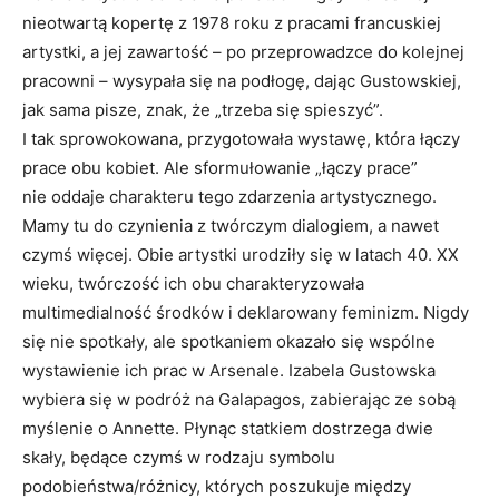
nieotwartą kopertę z 1978 roku z pracami francuskiej
artystki, a jej zawartość – po przeprowadzce do kolejnej
pracowni – wysypała się na podłogę, dając Gustowskiej,
jak sama pisze, znak, że „trzeba się spieszyć”.
I tak sprowokowana, przygotowała wystawę, która łączy
prace obu kobiet. Ale sformułowanie „łączy prace”
nie oddaje charakteru tego zdarzenia artystycznego.
Mamy tu do czynienia z twórczym dialogiem, a nawet
czymś więcej. Obie artystki urodziły się w latach 40. XX
wieku, twórczość ich obu charakteryzowała
multimedialność środków i deklarowany feminizm. Nigdy
się nie spotkały, ale spotkaniem okazało się wspólne
wystawienie ich prac w Arsenale. Izabela Gustowska
wybiera się w podróż na Galapagos, zabierając ze sobą
myślenie o Annette. Płynąc statkiem dostrzega dwie
skały, będące czymś w rodzaju symbolu
podobieństwa/różnicy, których poszukuje między