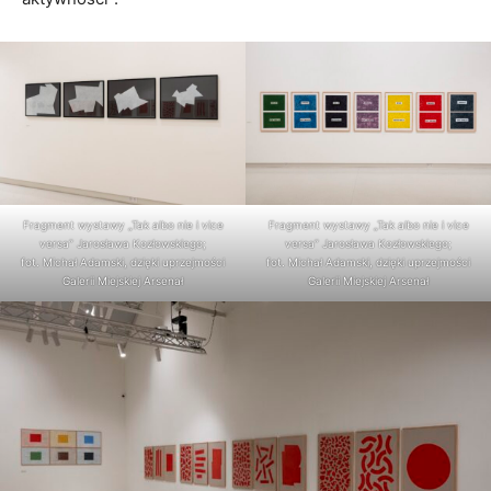
Fragment wystawy „Tak albo nie i vice
Fragment wystawy „Tak albo nie i vice
versa” Jarosława Kozłowskiego;
versa” Jarosława Kozłowskiego;
fot. Michał Adamski, dzięki uprzejmości
fot. Michał Adamski, dzięki uprzejmości
Galerii Miejskiej Arsenał
Galerii Miejskiej Arsenał