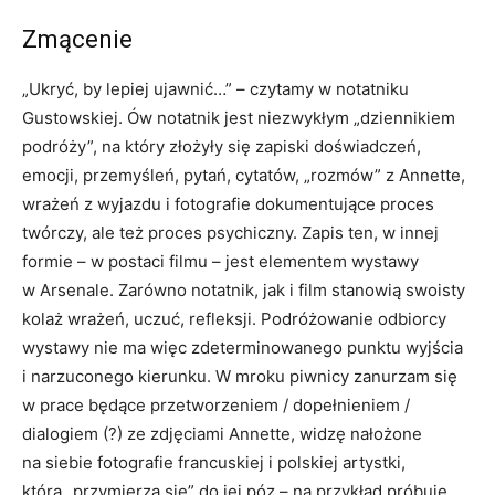
Zmącenie
„Ukryć, by lepiej ujawnić…” – czytamy w notatniku
Gustowskiej. Ów notatnik jest niezwykłym „dziennikiem
podróży”, na który złożyły się zapiski doświadczeń,
emocji, przemyśleń, pytań, cytatów, „rozmów” z Annette,
wrażeń z wyjazdu i fotografie dokumentujące proces
twórczy, ale też proces psychiczny. Zapis ten, w innej
formie – w postaci filmu – jest elementem wystawy
w Arsenale. Zarówno notatnik, jak i film stanowią swoisty
kolaż wrażeń, uczuć, refleksji. Podróżowanie odbiorcy
wystawy nie ma więc zdeterminowanego punktu wyjścia
i narzuconego kierunku. W mroku piwnicy zanurzam się
w prace będące przetworzeniem / dopełnieniem /
dialogiem (?) ze zdjęciami Annette, widzę nałożone
na siebie fotografie francuskiej i polskiej artystki,
która „przymierza się” do jej póz – na przykład próbuje