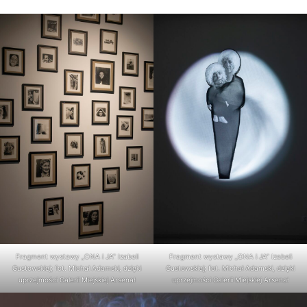
Fragment wystawy „ONA i JA” Izabeli
Fragment wystawy „ONA i JA” Izabeli
Gustowskiej; fot. Michał Adamski, dzięki
Gustowskiej; fot. Michał Adamski, dzięki
uprzejmości Galerii Miejskiej Arsenał
uprzejmości Galerii Miejskiej Arsenał