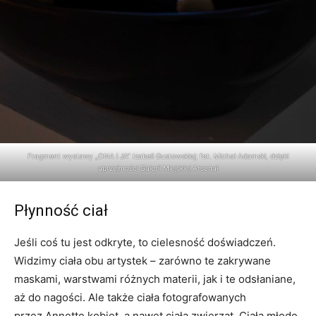
Fragment wystawy „ONA i JA” Izabeli Gustowskiej; fot. Michał Adamski, dzięki
uprzejmości Galerii Miejskiej Arsenał
Płynność ciał
Jeśli coś tu jest odkryte, to cielesność doświadczeń.
Widzimy ciała obu artystek – zarówno te zakrywane
maskami, warstwami różnych materii, jak i te odsłaniane,
aż do nagości. Ale także ciała fotografowanych
przez Annette kobiet, a nawet ciała zwierząt. Ciała młode