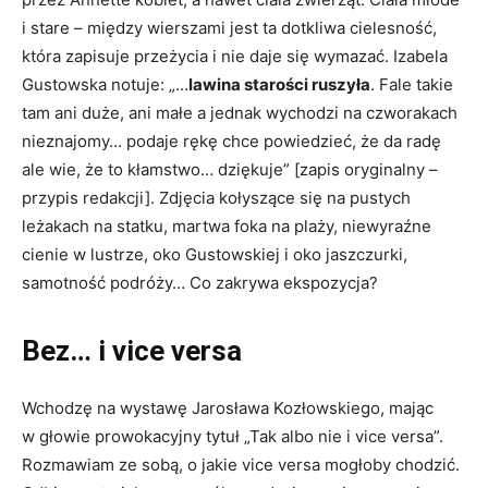
i stare – między wierszami jest ta dotkliwa cielesność,
która zapisuje przeżycia i nie daje się wymazać. Izabela
Gustowska notuje: „…
lawina starości ruszyła
. Fale takie
tam ani duże, ani małe a jednak wychodzi na czworakach
nieznajomy… podaje rękę chce powiedzieć, że da radę
ale wie, że to kłamstwo… dziękuje” [zapis oryginalny –
przypis redakcji]. Zdjęcia kołyszące się na pustych
leżakach na statku, martwa foka na plaży, niewyraźne
cienie w lustrze, oko Gustowskiej i oko jaszczurki,
samotność podróży… Co zakrywa ekspozycja?
Bez… i vice versa
Wchodzę na wystawę Jarosława Kozłowskiego, mając
w głowie prowokacyjny tytuł „Tak albo nie i vice versa”.
Rozmawiam ze sobą, o jakie vice versa mogłoby chodzić.