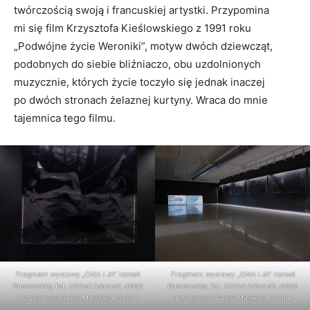
twórczością swoją i francuskiej artystki. Przypomina
mi się film Krzysztofa Kieślowskiego z 1991 roku
„Podwójne życie Weroniki”, motyw dwóch dziewcząt,
podobnych do siebie bliźniaczo, obu uzdolnionych
muzycznie, których życie toczyło się jednak inaczej
po dwóch stronach żelaznej kurtyny. Wraca do mnie
tajemnica tego filmu.
Fragment wystawy „ONA i JA” Izabeli
Fragment wystawy „ONA i JA” Izabeli
Gustowskiej; fot. Michał Adamski, dzięki
Gustowskiej; fot. Michał Adamski, dzięki
uprzejmości Galerii Miejskiej Arsenał
uprzejmości Galerii Miejskiej Arsenał