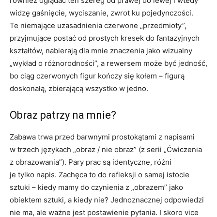
również oglądać ten szereg od prawej do lewej i wtedy
widzę gaśnięcie, wyciszanie, zwrot ku pojedynczości.
Te niemające uzasadnienia czerwone „przedmioty”,
przyjmujące postać od prostych kresek do fantazyjnych
kształtów, nabierają dla mnie znaczenia jako wizualny
„wykład o różnorodności”, a rewersem może być jedność,
bo ciąg czerwonych figur kończy się kołem – figurą
doskonałą, zbierającą wszystko w jedno.
Obraz patrzy na mnie?
Zabawa trwa przed barwnymi prostokątami z napisami
w trzech językach „obraz / nie obraz” (z serii „Ćwiczenia
z obrazowania”). Pary prac są identyczne, różni
je tylko napis. Zachęca to do refleksji o samej istocie
sztuki – kiedy mamy do czynienia z „obrazem” jako
obiektem sztuki, a kiedy nie? Jednoznacznej odpowiedzi
nie ma, ale ważne jest postawienie pytania. I skoro vice