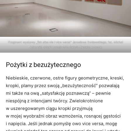
Fragment wystawy „Tak albo nie i vice versa” Jarosława Kozłowskiego; fot. Michał
Adamski, dzięki uprzejmości Galerii Miejskiej Arsenał
Pożytki z bezużytecznego
Niebieskie, czerwone, ostre figury geometryczne, kreski,
kropki, plamy przez swoją „bezużyteczność” pozwalają
mi także na ową „satysfakcję poznawczą” – pewnie
niespójną z intencjami twórcy. Zwielokrotnione
w uszeregowanym ciągu kropki przyjmują
w mojej wyobraźni obraz wzmożenia, rosnącej gęstości
i napięcia. Jeśli jednak pomyślę owo vice versa, mogę