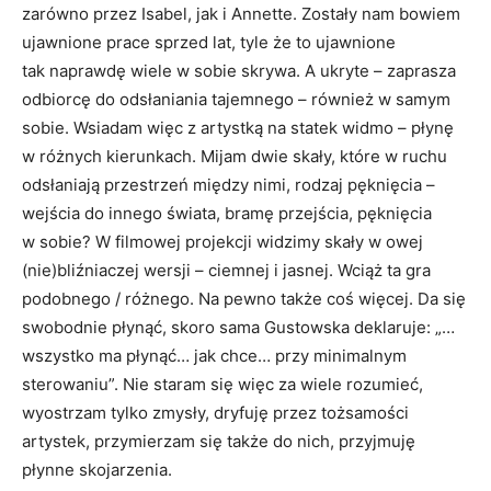
zarówno przez Isabel, jak i Annette. Zostały nam bowiem
ujawnione prace sprzed lat, tyle że to ujawnione
tak naprawdę wiele w sobie skrywa. A ukryte – zaprasza
odbiorcę do odsłaniania tajemnego – również w samym
sobie. Wsiadam więc z artystką na statek widmo – płynę
w różnych kierunkach. Mijam dwie skały, które w ruchu
odsłaniają przestrzeń między nimi, rodzaj pęknięcia –
wejścia do innego świata, bramę przejścia, pęknięcia
w sobie? W filmowej projekcji widzimy skały w owej
(nie)bliźniaczej wersji – ciemnej i jasnej. Wciąż ta gra
podobnego / różnego. Na pewno także coś więcej. Da się
swobodnie płynąć, skoro sama Gustowska deklaruje: „…
wszystko ma płynąć… jak chce… przy minimalnym
sterowaniu”. Nie staram się więc za wiele rozumieć,
wyostrzam tylko zmysły, dryfuję przez tożsamości
artystek, przymierzam się także do nich, przyjmuję
płynne skojarzenia.