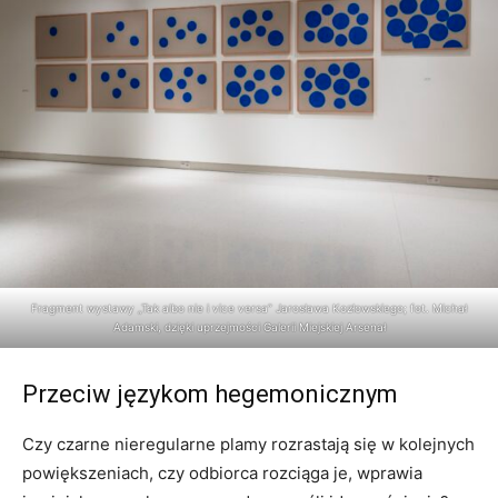
Fragment wystawy „Tak albo nie i vice versa” Jarosława Kozłowskiego; fot. Michał
Adamski, dzięki uprzejmości Galerii Miejskiej Arsenał
Przeciw językom hegemonicznym
Czy czarne nieregularne plamy rozrastają się w kolejnych
powiększeniach, czy odbiorca rozciąga je, wprawia