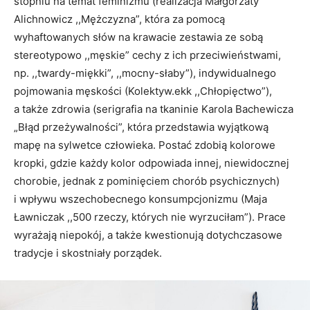
stopniu na temat feminizmu (realizacja Małgorzaty
Alichnowicz ,,Mężczyzna”, która za pomocą
wyhaftowanych słów na krawacie zestawia ze sobą
stereotypowo ,,męskie” cechy z ich przeciwieństwami,
np. ,,twardy-miękki”, ,,mocny-słaby”), indywidualnego
pojmowania męskości (Kolektyw.ekk ,,Chłopięctwo”),
a także zdrowia (serigrafia na tkaninie Karola Bachewicza
„Błąd przeżywalności”, która przedstawia wyjątkową
mapę na sylwetce człowieka. Postać zdobią kolorowe
kropki, gdzie każdy kolor odpowiada innej, niewidocznej
chorobie, jednak z pominięciem chorób psychicznych)
i wpływu wszechobecnego konsumpcjonizmu (Maja
Ławniczak ,,500 rzeczy, których nie wyrzuciłam”). Prace
wyrażają niepokój, a także kwestionują dotychczasowe
tradycje i skostniały porządek.