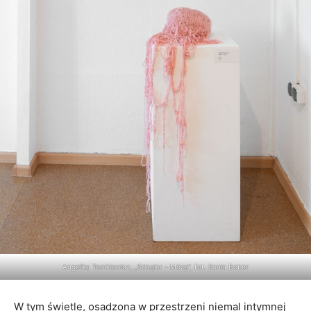
Angelika Tomkiewicz, „Szlagier – Mózg”, fot. Sonia Bober
W tym świetle, osadzona w przestrzeni niemal intymnej