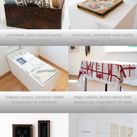
Anna Marek, „Szara skrzynka cenzury
Anna Marek, „Dwadzieścia Jeden Książek
PRL”, fot. Sonia Bober
Porzuconych”, fot. Sonia Bober
Fragment wystawy „Od:rzeczy” (książki
Bogna Lupińska, Brunon Lipiński, Emilia
artystyczne), fot. Sonia Bober
Kaczmarczyk, „Flaga Polska”, fot. Sonia
Bober