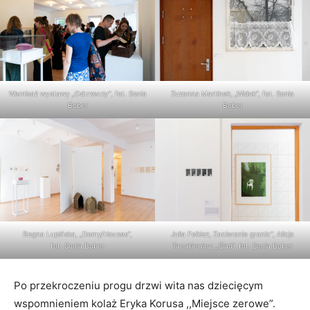
Wernisaż wystawy „Od:rzeczy”, fot. Sonia
Zuzanna Martinek, „Widok”, fot. Sonia
Bober
Bober
Bogna Lupińska, „Domy/Houses”,
Julia Feikisz, Zacieranie granic”, Alicja
fot. Sonia Bober
Tacakiewicz, „Ślad”, fot. Sonia Bober
Po przekroczeniu progu drzwi wita nas dziecięcym
wspomnieniem kolaż Eryka Korusa ,,Miejsce zerowe”.