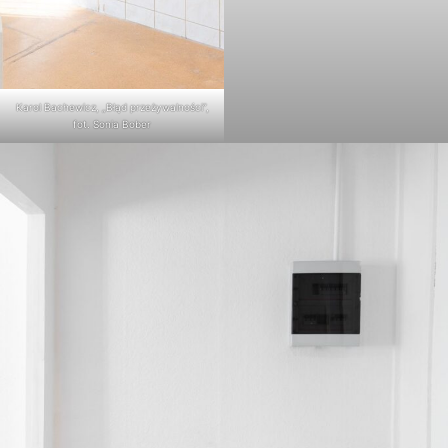
Karol Bachewicz, „Błąd przeżywalności”,
fot. Sonia Bober