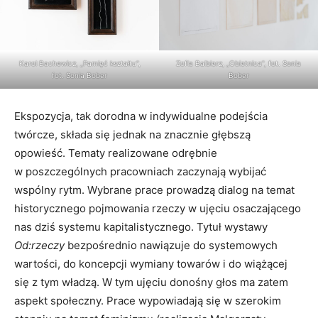
Karol Bachewicz, „Pamięć kształtu”,
Zofia Balbierz, „Obietnica”, fot. Sonia
fot. Sonia Bober
Bober
Ekspozycja, tak dorodna w indywidualne podejścia
twórcze, składa się jednak na znacznie głębszą
opowieść. Tematy realizowane odrębnie
w poszczególnych pracowniach zaczynają wybijać
wspólny rytm. Wybrane prace prowadzą dialog na temat
historycznego pojmowania rzeczy w ujęciu osaczającego
nas dziś systemu kapitalistycznego. Tytuł wystawy
Od:rzeczy
bezpośrednio nawiązuje do systemowych
wartości, do koncepcji wymiany towarów i do wiążącej
się z tym władzą. W tym ujęciu donośny głos ma zatem
aspekt społeczny. Prace wypowiadają się w szerokim