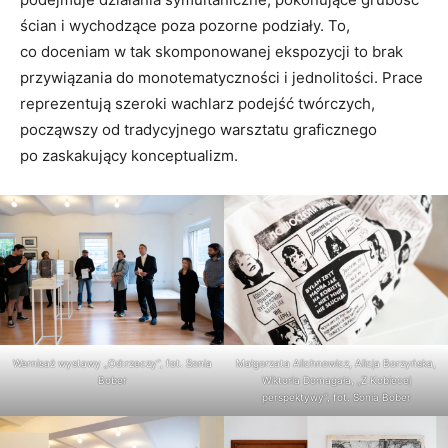
ścian i wychodzące poza pozorne podziały. To,
co doceniam w tak skomponowanej ekspozycji to brak
przywiązania do monotematyczności i jednolitości. Prace
reprezentują szeroki wachlarz podejść twórczych,
począwszy od tradycyjnego warsztatu graficznego
po zaskakujący konceptualizm.
Wernisaż wystawy „Od:rzeczy”, fot. Sonia
Małgorzata Alichnowicz, Alicja Borzyńska,
Bober
Wiktoria Domagała, „Z Kobiecej
perspektywy”, fot. Sonia Bober